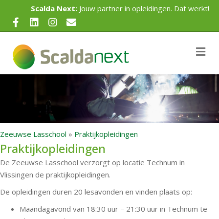
Scalda Next:
Jouw partner in opleidingen. Dat werkt!
Facebook
Linkedin
Instagram
Email
Me
Zeeuwse Lasschool
»
Praktijkopleidingen
Praktijkopleidingen
De Zeeuwse Lasschool verzorgt op locatie Technum in
Vlissingen de praktijkopleidingen.
De opleidingen duren 20 lesavonden en vinden plaats op:
Maandagavond van 18:30 uur – 21:30 uur in Technum te