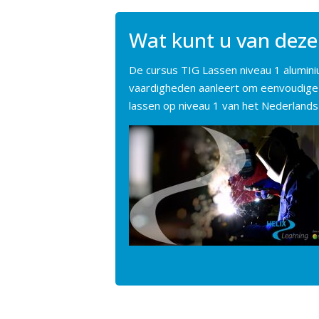
Wat kunt u van deze
De cursus TIG Lassen niveau 1 aluminiu
vaardigheden aanleert om eenvoudige w
lassen op niveau 1 van het Nederlands 