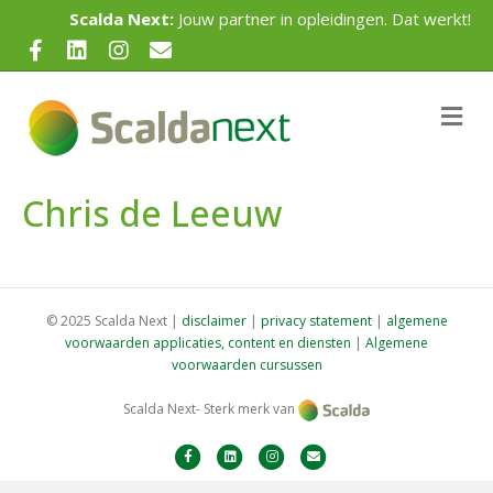
Scalda Next:
Jouw partner in opleidingen. Dat werkt!
F
L
I
E
a
i
n
m
c
n
s
a
M
e
e
k
t
i
n
u
b
e
a
l
Chris de Leeuw
o
d
g
o
i
r
k
n
a
m
© 2025 Scalda Next |
disclaimer
|
privacy statement
|
algemene
voorwaarden applicaties, content en diensten
|
Algemene
voorwaarden cursussen
Scalda Next- Sterk merk van
F
L
I
E
a
i
n
m