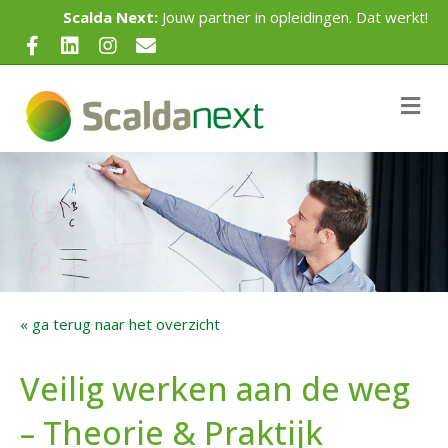
Scalda Next:
Jouw partner in opleidingen. Dat werkt!
Facebook
Linkedin
Instagram
Email
Me
« ga terug naar het overzicht
Veilig werken aan de weg
– Theorie & Praktijk