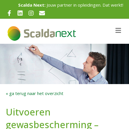
Scalda Next:
Jouw partner in opleidingen. Dat werkt!
Facebook
Linkedin
Instagram
Email
Me
« ga terug naar het overzicht
Uitvoeren
gewasbescherming –