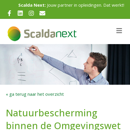
Scalda Next:
Jouw partner in opleidingen. Dat werkt!
Facebook
Linkedin
Instagram
Email
Me
« ga terug naar het overzicht
Natuurbescherming
binnen de Omgevingswet