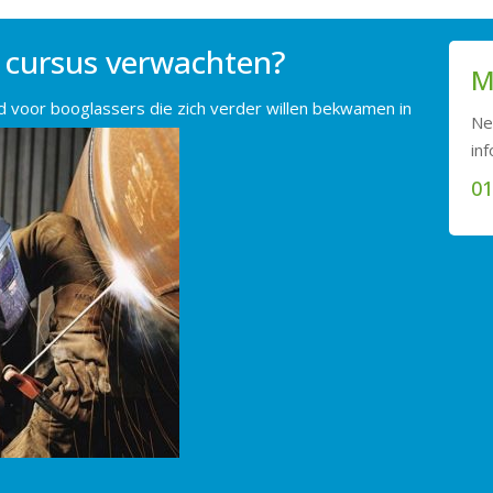
 cursus verwachten?
M
ld voor booglassers die zich verder willen bekwamen in
Ne
inf
01