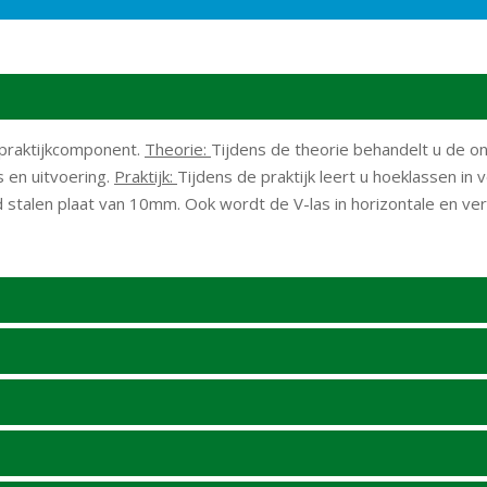
 praktijkcomponent.
Theorie:
Tijdens de theorie behandelt u de 
s en uitvoering.
Praktijk:
Tijdens de praktijk leert u hoeklassen in 
 stalen plaat van 10mm. Ook wordt de V-las in horizontale en ver