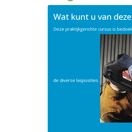
Wat kunt u van deze
Deze praktijkgerichte cursus is bedoe
de diverse lasposities.