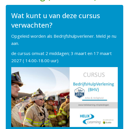
Wat kunt u van deze cursus
verwachten?
Opgeleid worden als Bedrijfshulpverlener. Meld je nu
aan.
de cursus omvat 2 middagen; 3 maart en 17 maart
2027 ( 14.00-18.00 uur)