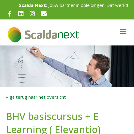
Scalda Next:
Jouw partner in opleidingen. Dat werkt!
Facebook
Linkedin
Instagram
Email
Me
« ga terug naar het overzicht
BHV basiscursus + E
Learning ( Elevantio)