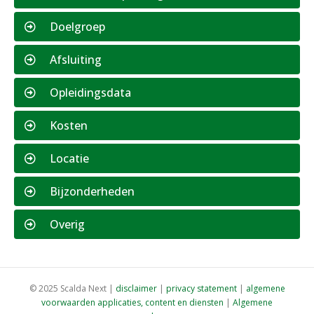
Doelgroep
Afsluiting
Opleidingsdata
Kosten
Locatie
Bijzonderheden
Overig
© 2025 Scalda Next |
disclaimer
|
privacy statement
|
algemene
voorwaarden applicaties, content en diensten
|
Algemene