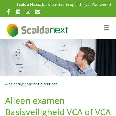
Scalda Next:
Jouw partner in opleidingen. Dat werkt!
Facebook
Linkedin
Instagram
Email
Me
« ga terug naar het overzicht
Alleen examen
Basisveiligheid VCA of VCA