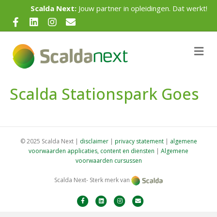
Scalda Next:
Jouw partner in opleidingen. Dat werkt!
F
L
I
E
a
i
n
m
c
n
s
a
M
e
e
k
t
i
n
u
b
e
a
l
Scalda Stationspark Goes
o
d
g
o
i
r
k
n
a
m
© 2025 Scalda Next |
disclaimer
|
privacy statement
|
algemene
voorwaarden applicaties, content en diensten
|
Algemene
voorwaarden cursussen
Scalda Next- Sterk merk van
F
L
I
E
a
i
n
m