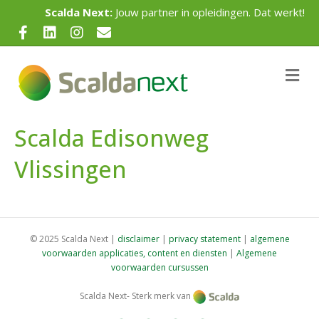
Scalda Next:
Jouw partner in opleidingen. Dat werkt!
F
L
I
E
a
i
n
m
c
n
s
a
M
e
e
k
t
i
n
u
b
e
a
l
Scalda Edisonweg
o
d
g
o
i
r
Vlissingen
k
n
a
m
© 2025 Scalda Next |
disclaimer
|
privacy statement
|
algemene
voorwaarden applicaties, content en diensten
|
Algemene
voorwaarden cursussen
Scalda Next- Sterk merk van