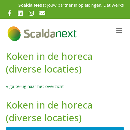
Scalda Next:
Jouw partner in opleidingen. Dat werkt!
Facebook
Linkedin
Instagram
Email
Me
Koken in de horeca
(diverse locaties)
« ga terug naar het overzicht
Koken in de horeca
(diverse locaties)