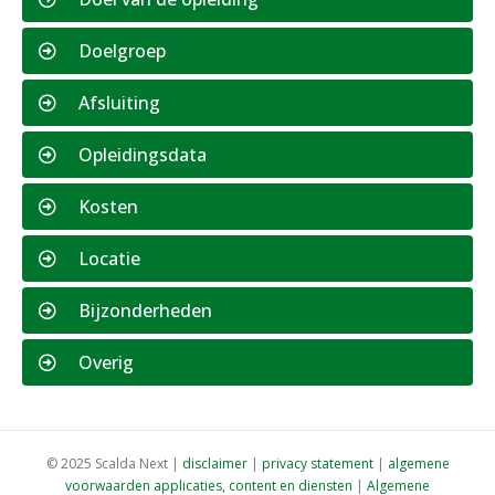
Doelgroep
Afsluiting
Opleidingsdata
Kosten
Locatie
Bijzonderheden
Overig
© 2025 Scalda Next |
disclaimer
|
privacy statement
|
algemene
voorwaarden applicaties, content en diensten
|
Algemene