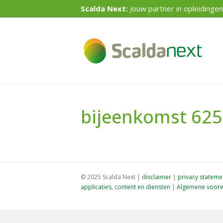
Scalda Next:
Jouw partner in opleidingen
bijeenkomst 62
© 2025 Scalda Next |
disclaimer
|
privacy stateme
applicaties, content en diensten
|
Algemene voorw