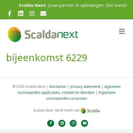
Scalda Next:
Jouw partner in opleidingen. Dat werkt!
F
L
I
E
a
i
n
m
c
n
s
a
M
e
e
k
t
i
n
u
b
e
a
l
bijeenkomst 6229
o
d
g
o
i
r
k
n
a
m
© 2025 Scalda Next |
disclaimer
|
privacy statement
|
algemene
voorwaarden applicaties, content en diensten
|
Algemene
voorwaarden cursussen
Scalda Next- Sterk merk van
F
L
I
E
a
i
n
m