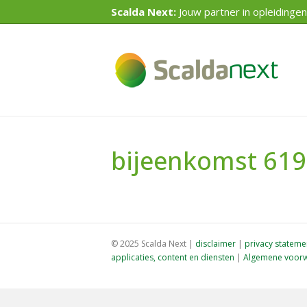
Scalda Next:
Jouw partner in opleidingen
bijeenkomst 61
© 2025 Scalda Next |
disclaimer
|
privacy stateme
applicaties, content en diensten
|
Algemene voorw