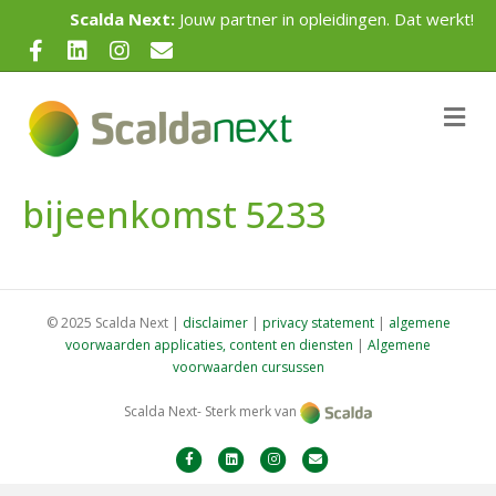
Scalda Next:
Jouw partner in opleidingen. Dat werkt!
F
L
I
E
a
i
n
m
c
n
s
a
M
e
e
k
t
i
n
u
b
e
a
l
bijeenkomst 5233
o
d
g
o
i
r
k
n
a
m
© 2025 Scalda Next |
disclaimer
|
privacy statement
|
algemene
voorwaarden applicaties, content en diensten
|
Algemene
voorwaarden cursussen
Scalda Next- Sterk merk van
F
L
I
E
a
i
n
m