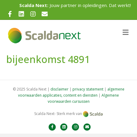
Scalda Next:
Jouw partner in opleidingen. Dat werkt!
F
L
I
E
a
i
n
m
c
n
s
a
M
e
e
k
t
i
n
u
b
e
a
l
bijeenkomst 4891
o
d
g
o
i
r
k
n
a
m
© 2025 Scalda Next |
disclaimer
|
privacy statement
|
algemene
voorwaarden applicaties, content en diensten
|
Algemene
voorwaarden cursussen
Scalda Next- Sterk merk van
F
L
I
E
a
i
n
m