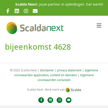
Scalda Next:
Jouw partner in opleidingen. Dat werkt!
F
L
I
E
a
i
n
m
c
n
s
a
M
e
e
k
t
i
n
u
b
e
a
l
bijeenkomst 4628
o
d
g
o
i
r
k
n
a
m
© 2025 Scalda Next |
disclaimer
|
privacy statement
|
algemene
voorwaarden applicaties, content en diensten
|
Algemene
voorwaarden cursussen
Scalda Next- Sterk merk van
F
L
I
E
a
i
n
m