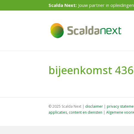
Scalda Next:
Jouw partner in opleidingen
bijeenkomst 43
© 2025 Scalda Next |
disclaimer
|
privacy stateme
applicaties, content en diensten
|
Algemene voorw