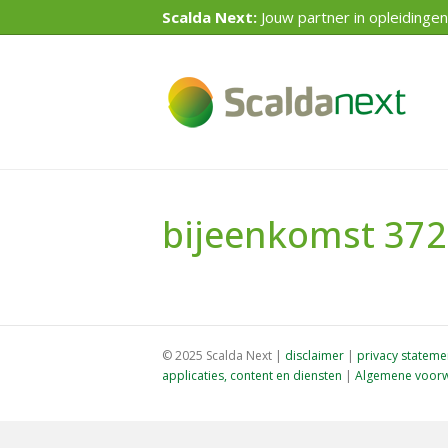
Scalda Next:
Jouw partner in opleidingen
bijeenkomst 37
© 2025 Scalda Next |
disclaimer
|
privacy stateme
applicaties, content en diensten
|
Algemene voorw