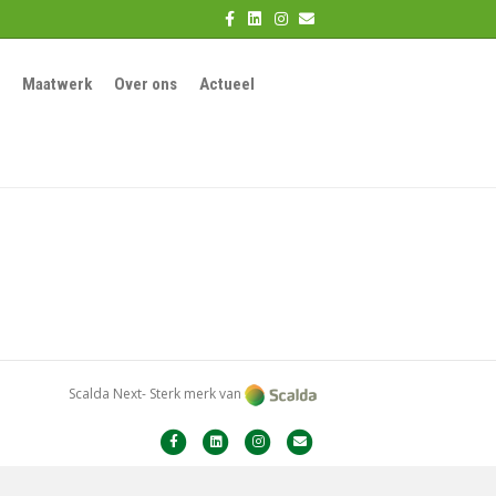
F
L
I
E
a
i
n
m
c
n
s
a
e
k
t
i
b
e
a
l
Maatwerk
Over ons
Actueel
o
d
g
o
i
r
k
n
a
m
Scalda Next- Sterk merk van
F
L
I
E
a
i
n
m
c
n
s
a