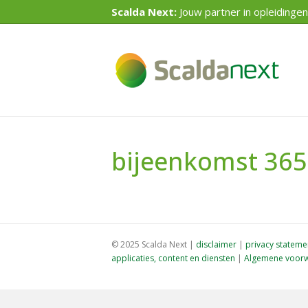
Scalda Next:
Jouw partner in opleidingen
bijeenkomst 36
© 2025 Scalda Next |
disclaimer
|
privacy stateme
applicaties, content en diensten
|
Algemene voorw